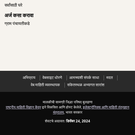
सर्वांसाठी घरे
अर्ज कसा करावा
ग्राम पंचायतीकडे
अभिप्राय
वेबसाइट धोरणे
आमच्याशी संपर्क साधा
मदत
वेब माहिती व्यवस्थापक
संकेतस्थळ अभ्यागत सारांश
मालकीची सामग्री जिल्हा परिषद बुलढाणा
राष्ट्रीय माहिती विज्ञान केंद्र
द्वारे विकसित आणि होस्ट केलेले,
इलेक्ट्रॉनिक्स आणि माहिती तंत्रज्ञान
मंत्रालय
, भारत सरकार
शेवटचे अद्यावत:
डिसेंबर 24, 2024