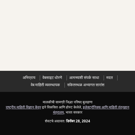
अभिप्राय
वेबसाइट धोरणे
आमच्याशी संपर्क साधा
मदत
वेब माहिती व्यवस्थापक
संकेतस्थळ अभ्यागत सारांश
मालकीची सामग्री जिल्हा परिषद बुलढाणा
राष्ट्रीय माहिती विज्ञान केंद्र
द्वारे विकसित आणि होस्ट केलेले,
इलेक्ट्रॉनिक्स आणि माहिती तंत्रज्ञान
मंत्रालय
, भारत सरकार
शेवटचे अद्यावत:
डिसेंबर 28, 2024